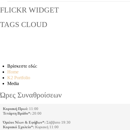
FLICKR
WIDGET
TAGS
CLOUD
ART
COMMUNITY
DEEPER
DESIGN
ESSENTIALS
FASHION
MANAGEMENT
MEDIA
MISSION
SOCIAL
WILDLIFE
Βρίσκεστε εδώ:
Home
K2 Portfolio
Media
Ώρες Συναθροίσεων
Κυριακή Πρωί:
Τετάρτη Βράδυ*:
 20:00
Όμιλοι Νέων & Εφήβων*:
 Σάββατο 19:30
Κυριακό Σχολείο*:
 Κυριακή 11:00