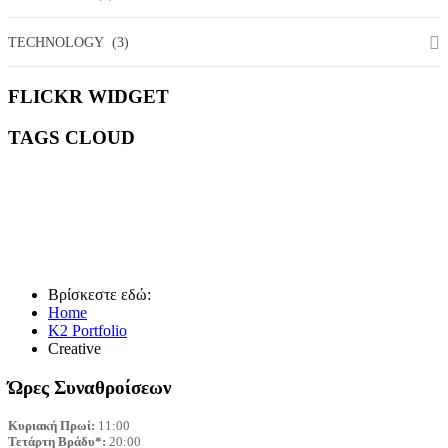
TECHNOLOGY
(3)
FLICKR
WIDGET
TAGS
CLOUD
ART
COMMUNITY
DEEPER
DESIGN
ESSENTIALS
FASHION
MANAGEMENT
MEDIA
MISSION
SOCIAL
WILDLIFE
Βρίσκεστε εδώ:
Home
K2 Portfolio
Creative
Ώρες Συναθροίσεων
Κυριακή Πρωί:
Τετάρτη Βράδυ*:
 20:00