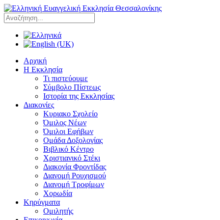
Αρχική
Η Εκκλησία
Τι πιστεύουμε
Σύμβολο Πίστεως
Ιστορία της Εκκλησίας
Διακονίες
Κυριακο Σχολείο
Όμιλος Νέων
Όμιλοι Εφήβων
Ομάδα Δοξολογίας
Βιβλικό Κέντρο
Χριστιανικό Στέκι
Διακονία Φροντίδας
Διανομή Ρουχισμού
Διανομή Τροφίμων
Χορωδία
Κηρύγματα
Ομιλητής
Επικοινωνία