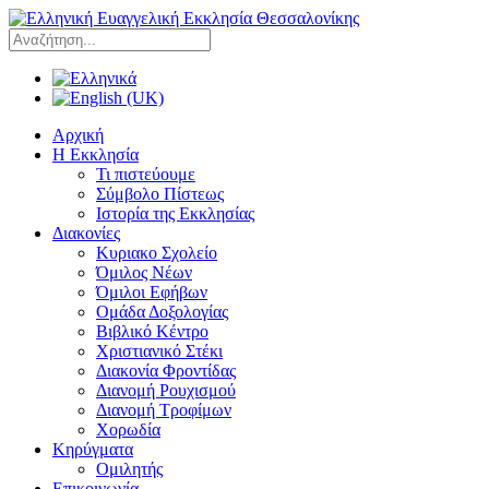
Αρχική
Η Εκκλησία
Τι πιστεύουμε
Σύμβολο Πίστεως
Ιστορία της Εκκλησίας
Διακονίες
Κυριακο Σχολείο
Όμιλος Νέων
Όμιλοι Εφήβων
Ομάδα Δοξολογίας
Βιβλικό Κέντρο
Χριστιανικό Στέκι
Διακονία Φροντίδας
Διανομή Ρουχισμού
Διανομή Τροφίμων
Χορωδία
Κηρύγματα
Ομιλητής
Επικοινωνία